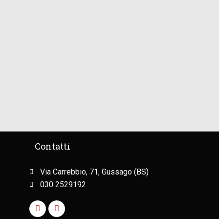
Contatti
Via Carrebbio, 71, Gussago (BS)
030 2529192
F
I
a
n