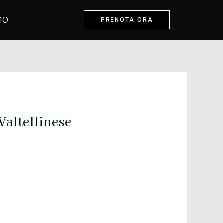
MO
PRENOTA ORA
altellinese