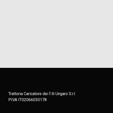
Trattoria Caricatore dei f.lli Ungaro S.r.l
P.IVA IT02066030178