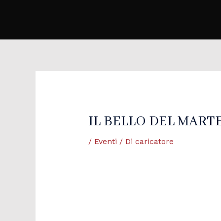
Vai
al
contenuto
Navigazione
articoli
IL BELLO DEL MARTEDI
/
Eventi
/ Di
caricatore